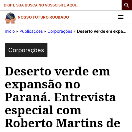
Search
for:
Pular
NOSSO FUTURO ROUBADO
para
Início
»
Publicações
»
Corporações
»
Deserto verde em expansão no Paraná. Entrevista especial com Roberto Martins de Souza.
o
conteúdo
Corporações
Deserto verde em
expansão no
Paraná. Entrevista
especial com
Roberto Martins de