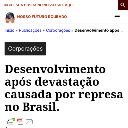
Search
for:
Pular
NOSSO FUTURO ROUBADO
para
Início
»
Publicações
»
Corporações
»
Desenvolvimento após devastação causada por represa no Brasil.
o
conteúdo
Corporações
Desenvolvimento
após devastação
causada por represa
no Brasil.