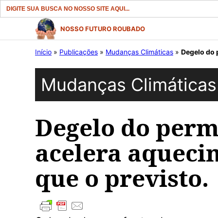
Search
for:
Pular
NOSSO FUTURO ROUBADO
para
Início
»
Publicações
»
Mudanças Climáticas
»
Degelo do p
o
conteúdo
Mudanças Climáticas
Degelo do perma
acelera aqueci
que o previsto.