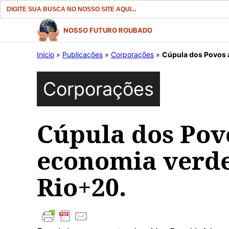
Search
for:
Pular
NOSSO FUTURO ROUBADO
para
Início
»
Publicações
»
Corporações
»
Cúpula dos Povos 
o
conteúdo
Corporações
Cúpula dos Pov
economia verde
Rio+20.