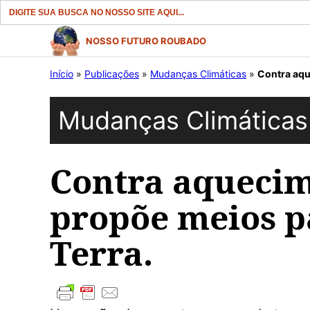
Search
for:
Pular
NOSSO FUTURO ROUBADO
para
Início
»
Publicações
»
Mudanças Climáticas
»
Contra aqu
o
conteúdo
Mudanças Climáticas
Contra aquecim
propõe meios pa
Terra.