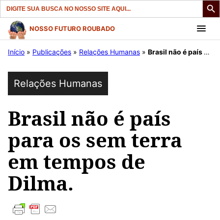
Search
for:
Pular
NOSSO FUTURO ROUBADO
para
Início
»
Publicações
»
Relações Humanas
»
Brasil não é país para os sem terra em tempos de Dilma.
o
conteúdo
Relações Humanas
Brasil não é país
para os sem terra
em tempos de
Dilma.