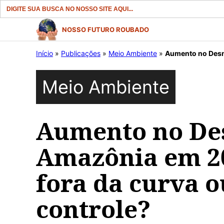
Search
for:
Pular
NOSSO FUTURO ROUBADO
para
Início
»
Publicações
»
Meio Ambiente
»
Aumento no Desmatam
o
conteúdo
Meio Ambiente
Aumento no De
Amazônia em 2
fora da curva o
controle?