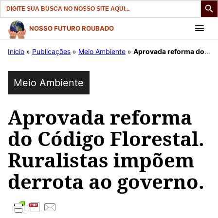
Search
for:
Pular
NOSSO FUTURO ROUBADO
para
Início
»
Publicações
»
Meio Ambiente
»
Aprovada reforma do Código Florestal. Ruralistas impõem derrota ao governo.
o
conteúdo
Meio Ambiente
Aprovada reforma
do Código Florestal.
Ruralistas impõem
derrota ao governo.