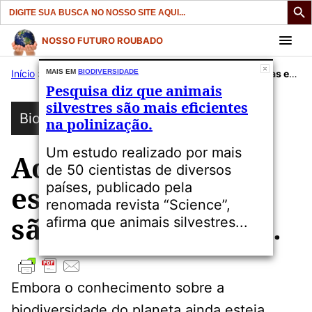
Search
for:
Pular
NOSSO FUTURO ROUBADO
para
Início
»
Publicações
MAIS EM
BIODIVERSIDADE
»
Biodiversidade
»
Ao menos 70% das espécies da Terra são desconhecidas.
o
Pesquisa diz que animais
conteúdo
silvestres são mais eficientes
Biodiversidade
na polinização.
Um estudo realizado por mais
Ao menos 70% das
de 50 cientistas de diversos
países, publicado pela
espécies da Terra
renomada revista “Science”,
são desconhecidas.
afirma que animais silvestres...
Embora o conhecimento sobre a
biodiversidade do planeta ainda esteja