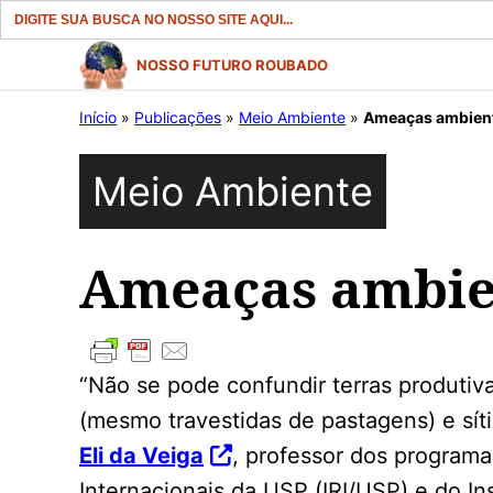
Search
for:
Pular
NOSSO FUTURO ROUBADO
para
Início
»
Publicações
»
Meio Ambiente
»
Ameaças ambient
o
conteúdo
Meio Ambiente
Ameaças ambie
“Não se pode confundir terras produtiva
(mesmo travestidas de pastagens) e síti
Eli da Veiga
, professor dos programa
Internacionais da USP (IRI/USP) e do In