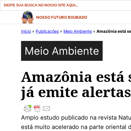
Search
for:
Pular
NOSSO FUTURO ROUBADO
para
Início
»
Publicações
»
Meio Ambiente
»
Amazônia está sen
o
conteúdo
Meio Ambiente
Amazônia está 
já emite alertas
Amplo estudo publicado na revista Nat
está muito acelerado na parte oriental 