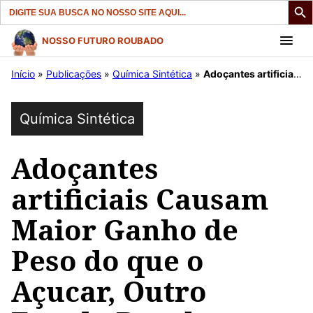
Search
for:
Pular
NOSSO FUTURO ROUBADO
para
Início
»
Publicações
»
Química Sintética
»
Adoçantes artificiais Causam Maior Ganho de Peso do que o Açucar, Outro Estudo Revela.
o
conteúdo
Química Sintética
Adoçantes
artificiais Causam
Maior Ganho de
Peso do que o
Açucar, Outro