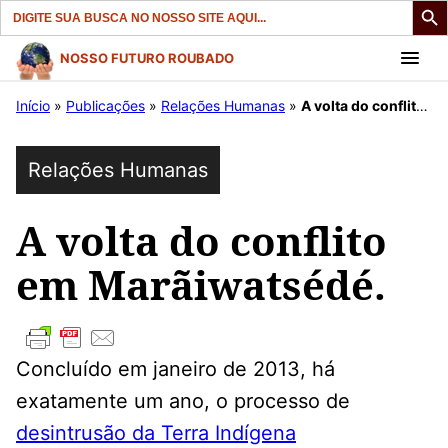
Search
for:
Pular
NOSSO FUTURO ROUBADO
para
Início
»
Publicações
»
Relações Humanas
»
A volta do conflito em Marãiwatsédé.
o
conteúdo
Relações Humanas
A volta do conflito
em Marãiwatsédé.
Concluído em janeiro de 2013, há
exatamente um ano, o processo de
desintrusão da Terra Indígena